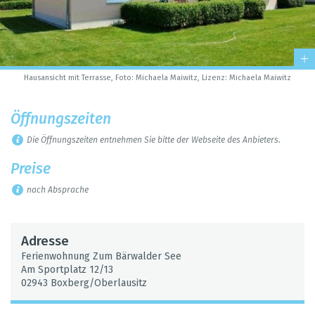
Haus­an­sicht mit Ter­rasse, Foto: Michaela Mai­witz, Lizenz: Michaela Mai­witz
Öff­nungs­zei­ten
Die Öff­nungs­zei­ten ent­neh­men Sie bitte der Web­seite des Anbie­ters.
Preise
nach Abspra­che
Adresse
Feri­en­woh­nung Zum Bär­wal­der See
Am Sport­platz 12/13
02943 Box­berg/Ober­lau­sitz