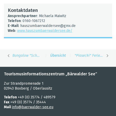
Kon­takt­da­ten
Ansprech­part­ner
: Michaela Mai­witz
Tele­fon
: 0160-1067212
E-Mail
: hausz­um­baer­wal­der­see@​gmx.​de
Web
:
www.​hau​szum​baer​wald​erse​e.​de/
Bun­ga­low "Schöp­s­idyll"
|
Über­sicht
|
"Pias­e­cki" Feri­en­woh­nung
Tourismusinformationszentrum „Bärwalder See“
Zur Strandpromenade 1
02943 Boxberg / Oberlausitz
Telefon
+49 (0) 35774 / 489579
Fax
+49 (0) 35774 / 35444
Mail
info@baerwalder-see.eu