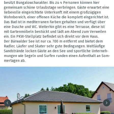
besitzt Bun­ga­low­cha­rak­ter. Bis zu 4 Per­so­nen kön­nen hier
gemein­sam schöne Urlaubs­tage ver­brin­gen. Gäste erwar­tet eine
lie­be­volle ein­ge­rich­tete Unter­kunft mit einem gro­ß­zü­gi­gen
Wohn­be­reich, einer offe­nen Küche die kom­plett ein­ge­rich­tet ist.
Das Bad ist in medi­ter­ra­nen Far­ben gehal­ten und ver­fügt über
eine Dusche und WC. Wei­ter­hin gibt es eine Ter­rasse, diese ist
mit Gar­ten­mö­beln bestückt und lädt am Abend zum Ver­wei­len
ein. Ein PKW-Stell­platz befin­det sich direkt vor dem Haus.
Der Bär­wal­der See ist nur ca. 700 m ent­fernt und bie­tet dem
Rad­ler, Läu­fer und Ska­ter sehr gute Bedin­gun­gen. Weit­läu­fige
Sand­strände locken Gäste an den See und sport­li­che Unter­neh­
mun­gen wie Segeln und Sur­fen run­den einen Auf­ent­halt an Som­
mer­ta­gen ab.