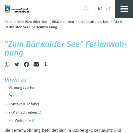
DE
WE
Sie sind hier:
Bärwalder See
Urlaub buchen
Unterkünfte buchen
"Zum
Bärwalder See" Ferienwohnung
"Zum Bär­wal­der See" Feri­en­woh­
nung
Direkt zu
Öff­nungs­zei­ten
Preise
Kon­takt & Anfahrt
E-Mail schrei­ben
zur Web­seite
Die Feri­en­woh­nung befin­det sich in Box­berg/Ober­lau­sitz und