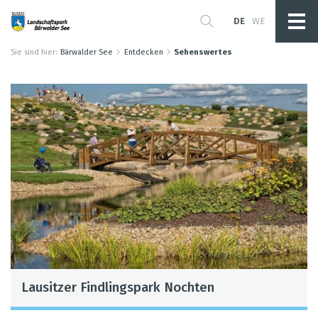
DE
WE
Sie sind hier:
Bärwalder See
Entdecken
Sehenswertes
Lau­sit­zer Find­lings­park Noch­ten