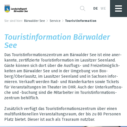
DE
WE
Sie sind hier:
Bärwalder See
Service
Touristinformation
Tou­rist­in­for­ma­tion Bär­wal­der
See
Das Tou­rist­in­for­ma­ti­ons­zen­trum am Bär­wal­der See ist eine aner­
kannte, zer­ti­fi­zierte Tou­rist­in­for­ma­tion im Lau­sit­zer Seen­land.
Gäste kön­nen sich dort über die Aus­flugs- und Frei­zeit­mög­lich­
kei­ten am Bär­wal­der See und in der Umge­bung von Box­
berg/Ober­lau­sitz, im Lau­sit­zer Seen­land und in Sach­sen infor­
mie­ren. Ver­kauft wer­den Rad- und Wan­der­kar­ten sowie Tickets
für Ver­an­stal­tun­gen im Thea­ter im OHR. Auch der Unter­kunfts­su­
che und -buchung sind die Mit­ar­bei­ter im Tou­rist­in­for­ma­ti­ons­
zen­trum behilf­lich.
Zusätz­lich ver­fügt das Tou­rist­in­for­ma­ti­ons­zen­trum über einen
mul­ti­funk­tio­nel­len Ver­an­stal­tungs­raum, der bis zu 80 Per­so­nen
Platz bie­tet. Die­ser ist auch als Trau­raum nutz­bar.