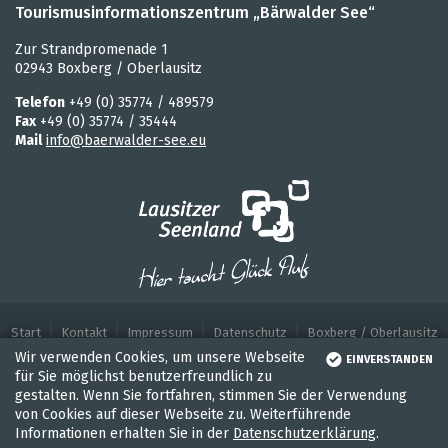
Tourismusinformationszentrum „Bärwalder See“
Zur Strandpromenade 1
02943 Boxberg / Oberlausitz
Telefon
+49 (0) 35774 / 489579
Fax
+49 (0) 35774 / 35444
Mail
info@baerwalder-see.eu
Start
Kontakt
Impressum
Datenschutz
Boxberg / Oberlausitz
Wir verwenden Cookies, um unsere Webseite
EINVERSTANDEN
für Sie möglichst benutzerfreundlich zu
gestalten. Wenn Sie fortfahren, stimmen Sie der Verwendung
von Cookies auf dieser Webseite zu. Weiterführende
Informationen erhalten Sie in der
Datenschutzerklärung
.
WASSER
RADFAHREN
WANDEL
UNTERKÜNFTE