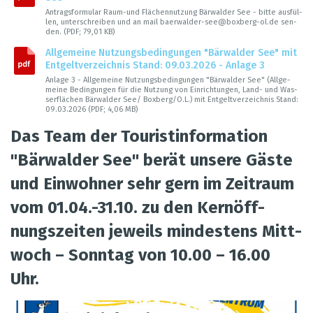
Antrags­for­mu­lar Raum-und Flä­chen­nut­zung Bär­wal­der See - bitte aus­fül­
len, unter­schrei­ben und an mail baer­wal­der-see@​boxberg-​ol.​de sen­
den. (PDF; 79,01 KB)
All­ge­meine Nut­zungs­be­din­gun­gen "Bär­wal­der See" mit
Ent­gelt­ver­zeich­nis Stand: 09.03.2026 - Anlage 3
Anlage 3 - All­ge­meine Nut­zungs­be­din­gun­gen "Bär­wal­der See" (All­ge­
meine Bedin­gun­gen für die Nut­zung von Ein­rich­tun­gen, Land- und Was­
ser­flä­chen Bär­wal­der See/ Box­berg/O.L.) mit Ent­gelt­ver­zeich­nis Stand:
09.03.2026 (PDF; 4,06 MB)
Das Team der Tou­rist­in­for­ma­tion
"Bär­wal­der See" berät unsere Gäste
und Ein­woh­ner sehr gern im Zeit­raum
vom 01.04.-31.10. zu den Kern­öff­
nungs­zei­ten jeweils min­des­tens Mitt­
woch – Sonn­tag von 10.00 – 16.00
Uhr.