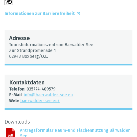
Infor­ma­tio­nen zur Bar­rie­re­frei­heit
Adresse
Tou­rist­in­for­ma­ti­ons­zen­trum Bär­wal­der See
Zur Strand­pro­me­nade 1
02943 Box­berg/O.L.
Kon­takt­da­ten
Tele­fon
: 035774-489579
E-Mail
:
info@​baerwalder-​see.​eu
Web
:
baer­wal­der-see.eu/
Down­loads
Antrags­for­mu­lar Raum-und Flä­chen­nut­zung Bär­wal­der
See