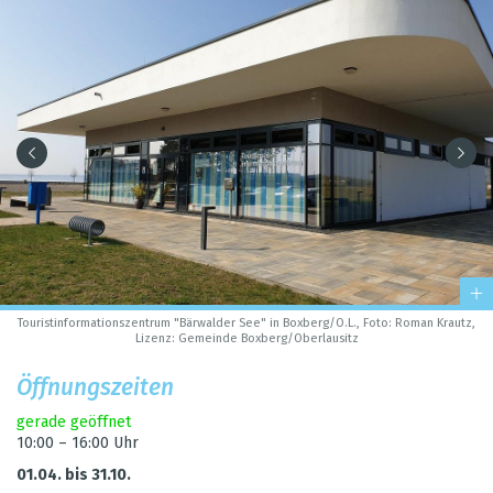
Tou­rist­in­for­ma­ti­ons­zen­trum "Bär­wal­der See" in Box­berg/O.L., Foto: Roman Krautz,
Lizenz: Gemeinde Box­berg/Ober­lau­sitz
Öff­nungs­zei­ten
gerade geöff­net
10:00 – 16:00 Uhr
01.04. bis 31.10.