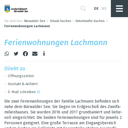
DE
WE
Sie sind hier:
Bärwalder See
Urlaub buchen
Unterkünfte buchen
Ferienwohnungen Lachmann
Feri­en­woh­nun­gen Lach­mann
Direkt zu
Öff­nungs­zei­ten
Kon­takt & Anfahrt
E-Mail schrei­ben
Die zwei Feri­en­woh­nun­gen der Fami­lie Lach­mann befin­den sich
nahe dem Bär­wal­der See. Sie lie­gen im Erd­ge­schoß des Zwei­fa­
mi­li­en­hau­ses. Sie wur­den 2016 und 2017 grund­sa­niert und lie­be­
voll ein­ge­rich­tet. Die bei­den Feri­en­woh­nun­gen sind für jeweils 2
Per­so­nen geeig­net. Eine große Ter­rasse am Ein­gangs­be­reich