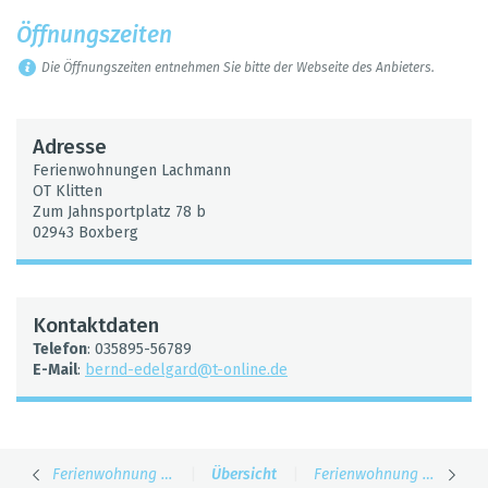
Öff­nungs­zei­ten
Die Öff­nungs­zei­ten ent­neh­men Sie bitte der Web­seite des Anbie­ters.
Adresse
Feri­en­woh­nun­gen Lach­mann
OT Klit­ten
Zum Jahn­sport­platz 78 b
02943 Box­berg
Kon­takt­da­ten
Tele­fon
: 035895-56789
E-Mail
:
bernd-edel­gard@​t-​online.​de
Feri­en­woh­nung Röhle
|
Über­sicht
|
Feri­en­woh­nung "Zur Mühle"