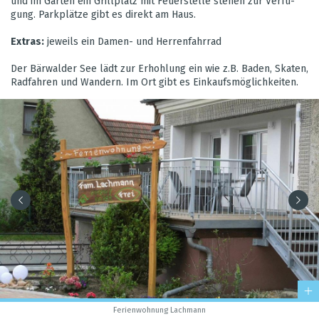
und im Gar­ten ein Grill­platz mit Feu­er­stelle ​ste­hen zur Ver­fü­
gung. Park­plätze gibt es direkt am Haus.
Extras:
jeweils ein Damen- und Her­ren­fahr­rad
Der Bär­wal­der See lädt zur Erhoh­lung ein wie z.B. Baden, Ska­ten,
Rad­fah­ren und Wan­dern. Im Ort gibt es Ein­kaufs­mög­lich­kei­ten.
Feri­en­woh­nung Lach­mann