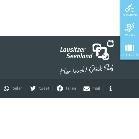
RADFAHREN
WANDEL
UNTERKÜNFTE
teilen
tweet
teilen
mail