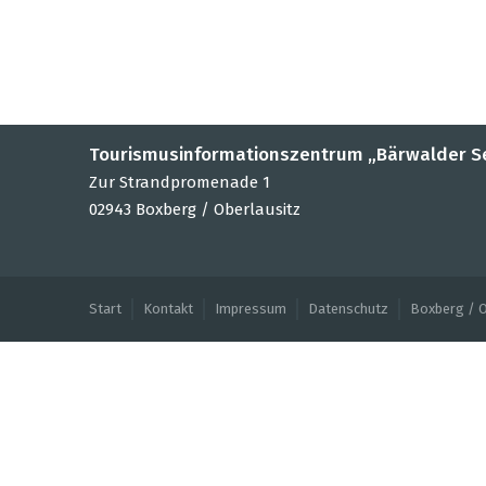
Tourismusinformationszentrum „Bärwalder S
Zur Strandpromenade 1
02943 Boxberg / Oberlausitz
Start
Kontakt
Impressum
Datenschutz
Boxberg / O