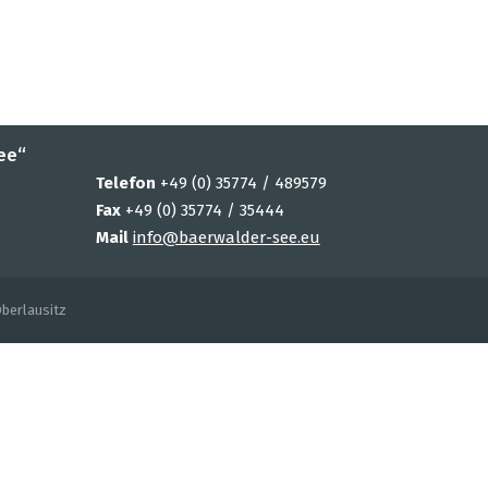
ee“
Telefon
+49 (0) 35774 / 489579
Fax
+49 (0) 35774 / 35444
Mail
info@baerwalder-see.eu
berlausitz