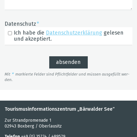
Datenschutz
Ich habe die
Datenschutzerklärung
gelesen
und akzeptiert.
absenden
Mit
*
mar­kierte Fel­der sind Pflicht­fel­der und müs­sen aus­ge­füllt wer­
den.
Tourismusinformationszentrum „Bärwalder See“
Zur Strandpromenade 1
02943 Boxberg / Oberlausitz
Telefon
+49 (0) 35774 / 489579