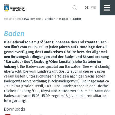
DE
WE
Sie sind hier:
Bärwalder See
Erleben
Wasser
Baden
Baden
Die Bade­sai­son am grö­ß­ten Bin­nen­see des Frei­staa­tes Sach­
sen läuft vom 15.05.-15.09 jeden Jah­res auf Grund­lage der All­
ge­mein­ver­fü­gung des Land­krei­ses Gör­litz bzw. der All­ge­mei­
nen Nut­zungs­be­din­gun­gen und der Bade- und Strand­ord­nung
"Bär­wal­der See", Box­berg/Ober­lau­sitz (siehe Dateien im
Anhang).
Die Bade­was­ser­qua­li­tät am Bär­wal­der See wird stän­dig
über­wacht. Die vom Land­rats­amt Gör­litz auch in die­ser Sai­son
ver­an­lass­ten Unter­su­chun­gen erfol­gen nach der Säch­si­schen
Bade­ge­wäs­ser­ver­ord­nung (Sächs­Ba­de­ge­wVO). Die ins­ge­samt ca.
7,5 Hektar gro­ßen Tex­til,-FKK- und Hun­de­strände in den Ufer­be­
rei­chen Box­berg/O.L., Uhyst und Klit­ten wer­den im Zeit­raum der
Bade­sai­son vom 15.05.-15.09. regel­mä­ßig von unse­ren Mit­ar­bei­
tern gerei­nigt.
Down­loads