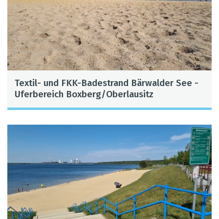
Tex­til- und FKK-Bade­strand Bär­wal­der See -
Ufer­be­reich Box­berg/Ober­lau­sitz