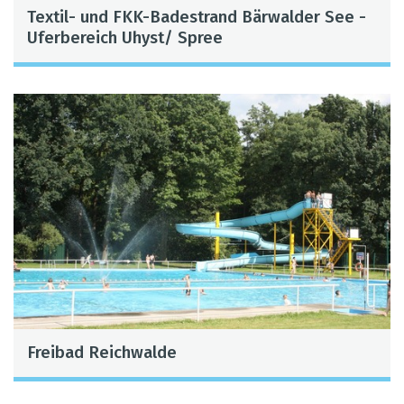
Tex­til- und FKK-Bade­strand Bär­wal­der See -
Ufer­be­reich Uhyst/ Spree
Frei­bad Reich­walde