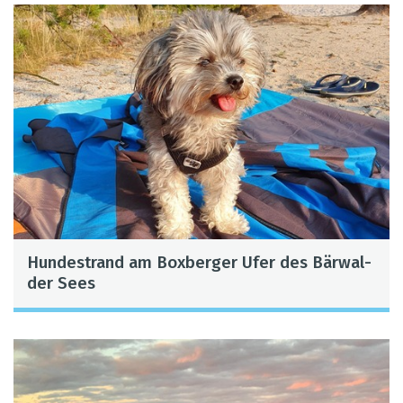
Hun­de­strand am Box­ber­ger Ufer des Bär­wal­
der Sees