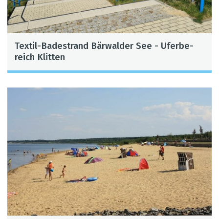
Tex­til-Bade­strand Bär­wal­der See - Ufer­be­
reich Klit­ten