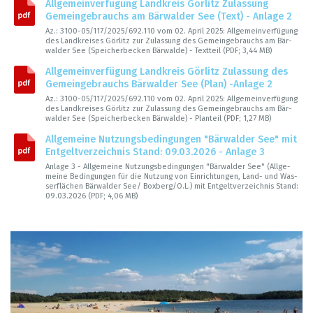
All­ge­mein­ver­fü­gung Land­kreis Gör­litz Zulas­sung
Gemein­ge­brauchs am Bär­wal­der See (Text) - Anlage 2
Az.: 3100-05/117/2025/692.110 vom 02. April 2025: All­ge­mein­ver­fü­gung
des Land­krei­ses Gör­litz zur Zulas­sung des Gemein­ge­brauchs am Bär­
wal­der See (Spei­cher­be­cken Bär­walde) - Text­teil (PDF; 3,44 MB)
All­ge­mein­ver­fü­gung Land­kreis Gör­litz Zulas­sung des
Gemein­ge­brauchs Bär­wal­der See (Plan) -Anlage 2
Az.: 3100-05/117/2025/692.110 vom 02. April 2025: All­ge­mein­ver­fü­gung
des Land­krei­ses Gör­litz zur Zulas­sung des Gemein­ge­brauchs am Bär­
wal­der See (Spei­cher­be­cken Bär­walde) - Plan­teil (PDF; 1,27 MB)
All­ge­meine Nut­zungs­be­din­gun­gen "Bär­wal­der See" mit
Ent­gelt­ver­zeich­nis Stand: 09.03.2026 - Anlage 3
Anlage 3 - All­ge­meine Nut­zungs­be­din­gun­gen "Bär­wal­der See" (All­ge­
meine Bedin­gun­gen für die Nut­zung von Ein­rich­tun­gen, Land- und Was­
ser­flä­chen Bär­wal­der See/ Box­berg/O.L.) mit Ent­gelt­ver­zeich­nis Stand:
09.03.2026 (PDF; 4,06 MB)