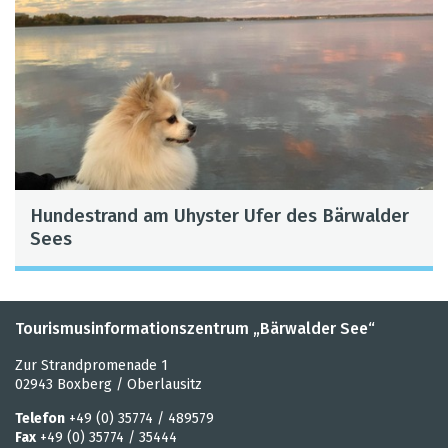
Hun­de­strand am Uhys­ter Ufer des Bär­wal­der
Sees
Tourismusinformationszentrum „Bärwalder See“
Zur Strandpromenade 1
02943 Boxberg / Oberlausitz
Telefon
+49 (0) 35774 / 489579
Fax
+49 (0) 35774 / 35444