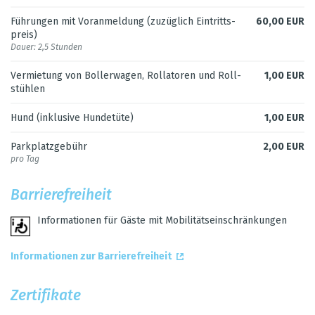
Füh­run­gen mit Vor­anmel­dung (zuzüg­lich Ein­tritts­
60,00 EUR
preis)
Dauer: 2,5 Stun­den
Ver­mie­tung von Bol­ler­wa­gen, Rol­la­to­ren und Roll­
1,00 EUR
stüh­len
Hund (inklu­sive Hun­de­tüte)
1,00 EUR
Park­platz­ge­bühr
2,00 EUR
pro Tag
Bar­rie­re­frei­heit
Infor­ma­tio­nen für Gäste mit Mobi­li­täts­ein­schrän­kun­gen
Infor­ma­tio­nen zur Bar­rie­re­frei­heit
Zer­ti­fi­kate