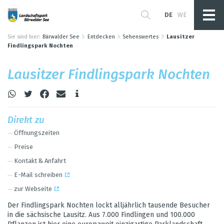
DE
WE
Sie sind hier:
Bärwalder See
Entdecken
Sehenswertes
Lausitzer
Findlingspark Nochten
Lau­sit­zer Find­lings­park Noch­ten
Direkt zu
Öff­nungs­zei­ten
Preise
Kon­takt & Anfahrt
E-Mail schrei­ben
zur Web­seite
Der Find­lings­park Noch­ten lockt all­jähr­lich tau­sende Besu­cher
in die säch­si­sche Lau­sitz. Aus 7.000 Find­lin­gen und 100.000