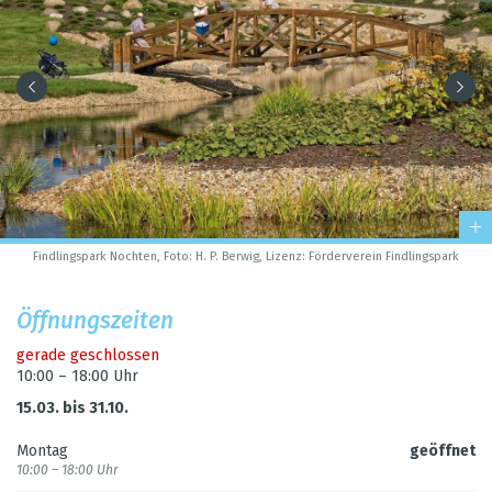
Find­lings­park Noch­ten, Foto: H. P. Ber­wig, Lizenz: För­der­ver­ein Find­lings­park
Öff­nungs­zei­ten
gerade geschlos­sen
10:00 – 18:00 Uhr
15.03. bis 31.10.
Mon­tag
geöff­net
10:00 – 18:00 Uhr