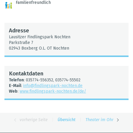
Fami­li­en­freund­lich
Adresse
Lau­sit­zer Find­lings­park Noch­ten
Park­straße 7
02943 Box­berg O.L. OT Noch­ten
Kon­takt­da­ten
Tele­fon
: 035774-556352, 035774-55502
E-Mail
:
info@​fin​dlin​gspa​rk-​nochten.​de
Web
:
www.​fin​dlin​gspa​rk-​nochten.​de/​de/
vor­he­rige Seite
|
Über­sicht
|
Thea­ter im Ohr