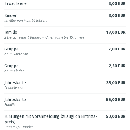
Erwach­sene
8,00 EUR
Diens­tag
geöff­net
10:00 – 17:00 Uhr
Kin­der
3,00 EUR
im Alter von 4 bis 16 Jah­ren,
Mitt­woch
geöff­net
10:00 – 17:00 Uhr
Fami­lie
19,00 EUR
2 Erwach­sene, 4 Kin­der, im Alter von 4 bis 16 Jah­ren,
Don­ners­tag
geöff­net
10:00 – 17:00 Uhr
Gruppe
7,00 EUR
ab 15 Per­so­nen
Frei­tag
geöff­net
10:00 – 17:00 Uhr
Gruppe
2,50 EUR
ab 10 Kin­der
Sams­tag
geöff­net
10:00 – 17:00 Uhr
Jah­res­karte
35,00 EUR
Erwach­sene
Sonn­tag/Fei­er­tag
geöff­net
10:00 – 17:00 Uhr
Jah­res­karte
55,00 EUR
Fami­lie
Füh­run­gen mit Vor­anmel­dung (zuzüg­lich Ein­tritts­
50,00 EUR
preis)
Dauer: 1,5 Stun­den