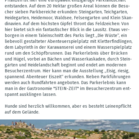
Pflan­zen ist hier eine euro­pa­weit ein­zig­ar­tige Park­land­schaft
ent­stan­den. Auf dem 20 Hektar gro­ßen Areal kön­nen die Besu­
cher sie­ben Park­be­rei­che erkun­den: Stein­gar­ten, Teich­gar­ten,
Hei­de­gar­ten, Hei­de­moor, Wald­see, Fel­sen­gar­ten und Klein Skan­
di­na­vien. Auf dem höchs­ten Gip­fel thront das Feld­zei­chen: Von
hier bie­tet sich ein fan­tas­ti­scher Blick in die Lau­sitz. Etwas ver­
bor­gen in einem Tal­ein­schnitt des Parks liegt „Die Wüste“, ein
lie­be­voll gestal­te­ter Aben­teu­er­spiel­platz mit Klet­ter­find­lin­gen,
dem Laby­rinth in der Kara­wan­se­rei und einem Was­ser­spiel­platz
rund um den Schöpf­brun­nen. Das Par­k­er­leb­nis über Brü­cken
und Hügel, vor­bei an Bächen und Was­ser­kas­ka­den, durch Stein­
gär­ten und Hei­de­land­schaft beginnt und endet am moder­nen
Besu­cher­zen­trum. Hier kann man die Aus­stel­lung „Eisig, rie­sig,
span­nend. Aben­teuer Eis­zeit“ erkun­den. Neben Park­füh­run­gen
wer­den auch Rund­fahr­ten ange­bo­ten. Das Par­k­er­leb­nis kann
man in der Gas­tro­no­mie "STEIN-ZEIT" im Besu­cher­zen­trum ent­
spannt aus­klin­gen las­sen.
Hunde sind herz­lich will­kom­men, aber es besteht Lei­nen­pflicht
auf dem Gelände.