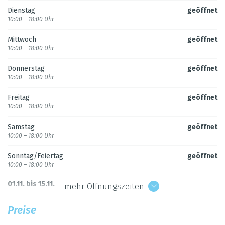
Diens­tag
geöff­net
10:00 – 18:00 Uhr
Mitt­woch
geöff­net
10:00 – 18:00 Uhr
Don­ners­tag
geöff­net
10:00 – 18:00 Uhr
Frei­tag
geöff­net
10:00 – 18:00 Uhr
Sams­tag
geöff­net
10:00 – 18:00 Uhr
Sonn­tag/Fei­er­tag
geöff­net
10:00 – 18:00 Uhr
01.11. bis 15.11.
mehr Öffnungszeiten
Mon­tag
geöff­net
Preise
10:00 – 17:00 Uhr