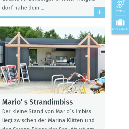
dorf nahe dem …
WANDEL
UNTERKÜNFTE
Mario' s Strand­im­biss
Der kleine Stand von Mario´s Imbiss
liegt zwi­schen der Marina Klit­ten und