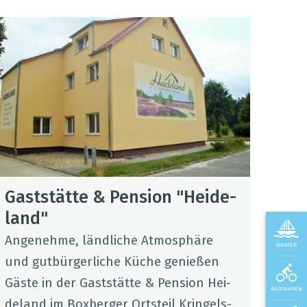
Gast­stätte & Pen­sion "Hei­de­
land"
Ange­nehme, länd­li­che Atmo­sphäre
WASSER
und gut­bür­ger­li­che Küche genie­ßen
Gäste in der Gast­stätte & Pen­sion Hei­
RADFAHREN
de­land im Box­ber­ger Orts­teil Krin­gels­