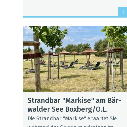
Strand­bar "Mar­kise" am Bär­
wal­der See Box­berg/O.L.
Die Strand­bar "Mar­kise" erwar­tet Sie