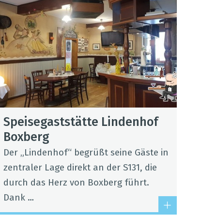
Spei­se­gast­stätte Lin­den­hof
Box­berg
Der „Lin­den­hof“ begrüßt seine Gäste in
zen­tra­ler Lage direkt an der S131, die
durch das Herz von Box­berg führt.
Dank …