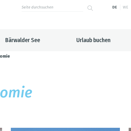
DE
WE
Bärwalder See
Urlaub buchen
nomie
no­mie