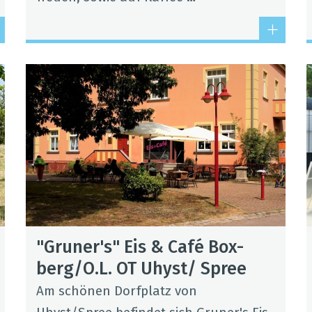
"Gru­ner's" Eis & Café Box­
berg/O.L. OT Uhyst/ Spree
Am schö­nen Dorf­platz von