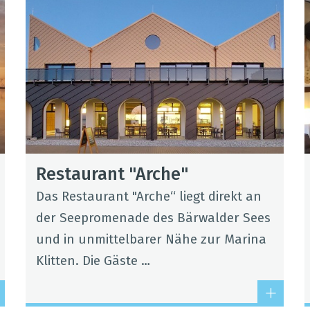
Restau­rant "Arche"
Das Restau­rant "Arche“ liegt direkt an
der See­pro­me­nade des Bär­wal­der Sees
und in unmit­tel­ba­rer Nähe zur Marina
Klit­ten. Die Gäste …