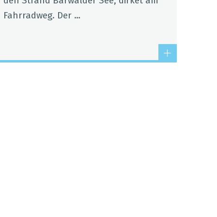
den Strand Bär­wal­der See, dir­ket am
Fahr­rad­weg. Der …