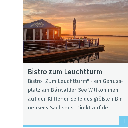
Bis­tro zum Leucht­turm
Bis­tro "Zum Leucht­turm" - ein Genuss­
platz am Bär­wal­der See Will­kom­men
auf der Klit­te­ner Seite des grö­ß­ten Bin­
nen­sees Sach­sens! Direkt auf der …