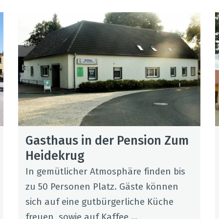
Gast­haus in der Pen­sion Zum
Hei­de­krug
In gemüt­li­cher Atmo­sphäre fin­den bis
zu 50 Per­so­nen Platz. Gäste kön­nen
sich auf eine gut­bür­ger­li­che Küche
freuen, sowie auf Kaf­fee …