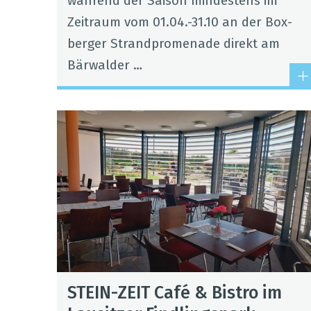
wäh­rend der Sai­son min­des­tens im
Zeit­raum vom 01.04.-31.10 an der Box­
ber­ger Strand­pro­me­nade direkt am
Bär­wal­der …
STEIN-ZEIT Café & Bis­tro im