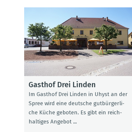
Gast­hof Drei Lin­den
Im Gast­hof Drei Lin­den in Uhyst an der
Spree wird eine deut­sche gut­bür­ger­li­
che Küche gebo­ten. Es gibt ein reich­
hal­ti­ges Ange­bot …