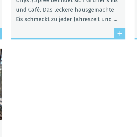
Uhyst/Spree befin­det sich Gru­ner's Eis
und Café. Das leckere haus­ge­machte
Eis schmeckt zu jeder Jah­res­zeit und …