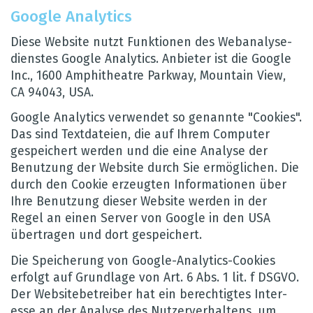
Google Ana­ly­tics
Diese Web­site nutzt Funk­tio­nen des Web­ana­ly­se­
diens­tes Google Ana­ly­tics. Anbie­ter ist die Google
Inc., 1600 Amphi­theatre Park­way, Moun­tain View,
CA 94043, USA.
Google Ana­ly­tics ver­wen­det so genannte "Coo­kies".
Das sind Text­da­teien, die auf Ihrem Com­pu­ter
gespei­chert wer­den und die eine Ana­lyse der
Benut­zung der Web­site durch Sie ermög­li­chen. Die
durch den Coo­kie erzeug­ten Infor­ma­tio­nen über
Ihre Benut­zung die­ser Web­site wer­den in der
Regel an einen Ser­ver von Google in den USA
über­tra­gen und dort gespei­chert.
Die Spei­che­rung von Google-Ana­ly­tics-Coo­kies
erfolgt auf Grund­lage von Art. 6 Abs. 1 lit. f DSGVO.
Der Web­site­be­trei­ber hat ein berech­tig­tes Inter­
esse an der Ana­lyse des Nut­zer­ver­hal­tens, um