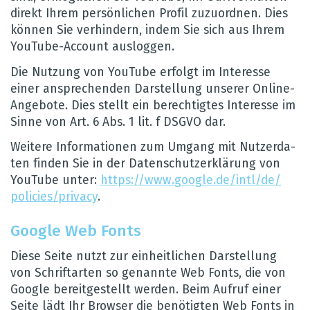
direkt Ihrem per­sön­li­chen Pro­fil zuzu­ord­nen. Dies
kön­nen Sie ver­hin­dern, indem Sie sich aus Ihrem
You­Tube-Account aus­log­gen.
Die Nut­zung von You­Tube erfolgt im Inter­esse
einer anspre­chen­den Dar­stel­lung unse­rer Online-
Ange­bote. Dies stellt ein berech­tig­tes Inter­esse im
Sinne von Art. 6 Abs. 1 lit. f DSGVO dar.
Wei­tere Infor­ma­tio­nen zum Umgang mit Nut­zer­da­
ten fin­den Sie in der Daten­schut­z­er­klä­rung von
You­Tube unter:
https://​www.​google.​de/​intl/​de/​
policies/​privacy
.
Google Web Fonts
Diese Seite nutzt zur ein­heit­li­chen Dar­stel­lung
von Schrift­ar­ten so genannte Web Fonts, die von
Google bereit­ge­stellt wer­den. Beim Auf­ruf einer
Seite lädt Ihr Brow­ser die benö­tig­ten Web Fonts in