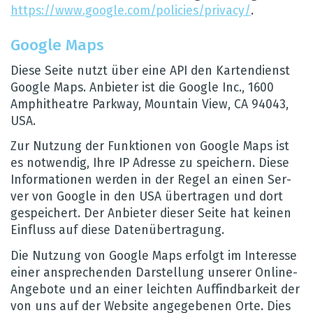
https://​www.​google.​com/​policies/​privacy/
.
Google Maps
Diese Seite nutzt über eine API den Kar­ten­dienst
Google Maps. Anbie­ter ist die Google Inc., 1600
Amphi­theatre Park­way, Moun­tain View, CA 94043,
USA.
Zur Nut­zung der Funk­tio­nen von Google Maps ist
es not­wen­dig, Ihre IP Adresse zu spei­chern. Diese
Infor­ma­tio­nen wer­den in der Regel an einen Ser­
ver von Google in den USA über­tra­gen und dort
gespei­chert. Der Anbie­ter die­ser Seite hat kei­nen
Ein­fluss auf diese Daten­über­tra­gung.
Die Nut­zung von Google Maps erfolgt im Inter­esse
einer anspre­chen­den Dar­stel­lung unse­rer Online-
Ange­bote und an einer leich­ten Auf­find­bar­keit der
von uns auf der Web­site ange­ge­be­nen Orte. Dies