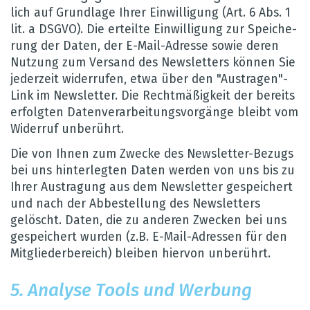
lich auf Grund­lage Ihrer Ein­wil­li­gung (Art. 6 Abs. 1
lit. a DSGVO). Die erteilte Ein­wil­li­gung zur Spei­che­
rung der Daten, der E-Mail-Adresse sowie deren
Nut­zung zum Ver­sand des News­let­ters kön­nen Sie
jeder­zeit wider­ru­fen, etwa über den "Aus­tra­gen"-
Link im News­let­ter. Die Recht­mä­ßig­keit der bereits
erfolg­ten Daten­ver­ar­bei­tungs­vor­gänge bleibt vom
Wider­ruf unbe­rührt.
Die von Ihnen zum Zwe­cke des News­let­ter-Bezugs
bei uns hin­ter­leg­ten Daten wer­den von uns bis zu
Ihrer Aus­tra­gung aus dem News­let­ter gespei­chert
und nach der Abbe­stel­lung des News­let­ters
gelöscht. Daten, die zu ande­ren Zwe­cken bei uns
gespei­chert wur­den (z.B. E-Mail-Adres­sen für den
Mit­glie­der­be­reich) blei­ben hier­von unbe­rührt.
5. Ana­lyse Tools und Wer­bung