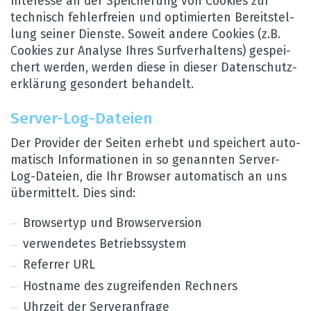
Inter­esse an der Spei­che­rung von Coo­kies zur
tech­nisch feh­ler­freien und opti­mier­ten Bereit­stel­
lung sei­ner Dienste. Soweit andere Coo­kies (z.B.
Coo­kies zur Ana­lyse Ihres Surf­ver­hal­tens) gespei­
chert wer­den, wer­den diese in die­ser Daten­schut­z­
er­klä­rung geson­dert behan­delt.
Ser­ver-Log-Dateien
Der Pro­vi­der der Sei­ten erhebt und spei­chert auto­
ma­tisch Infor­ma­tio­nen in so genann­ten Ser­ver-
Log-Dateien, die Ihr Brow­ser auto­ma­tisch an uns
über­mit­telt. Dies sind:
Brow­ser­typ und Brow­ser­ver­sion
ver­wen­de­tes Betriebs­sys­tem
Refer­rer URL
Host­name des zugrei­fen­den Rech­ners
Uhr­zeit der Ser­ver­an­frage