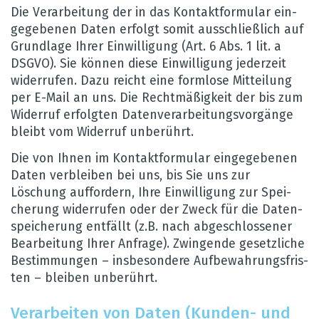
Die Ver­ar­bei­tung der in das Kon­takt­for­mu­lar ein­
ge­ge­be­nen Daten erfolgt somit aus­schlie­ß­lich auf
Grund­lage Ihrer Ein­wil­li­gung (Art. 6 Abs. 1 lit. a
DSGVO). Sie kön­nen diese Ein­wil­li­gung jeder­zeit
wider­ru­fen. Dazu reicht eine form­lose Mit­tei­lung
per E-Mail an uns. Die Recht­mä­ßig­keit der bis zum
Wider­ruf erfolg­ten Daten­ver­ar­bei­tungs­vor­gänge
bleibt vom Wider­ruf unbe­rührt.
Die von Ihnen im Kon­takt­for­mu­lar ein­ge­ge­be­nen
Daten ver­blei­ben bei uns, bis Sie uns zur
Löschung auf­for­dern, Ihre Ein­wil­li­gung zur Spei­
che­rung wider­ru­fen oder der Zweck für die Daten­
spei­che­rung ent­fällt (z.B. nach abge­schlos­se­ner
Bear­bei­tung Ihrer Anfrage). Zwin­gende gesetz­li­che
Bestim­mun­gen – ins­be­son­dere Auf­be­wah­rungs­fris­
ten – blei­ben unbe­rührt.
Ver­ar­bei­ten von Daten (Kun­den- und