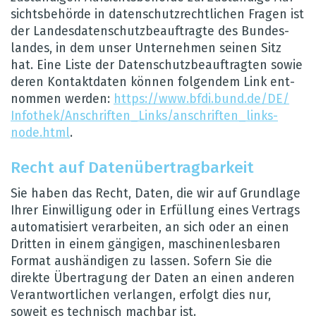
sichts­be­hörde in daten­schutz­recht­li­chen Fra­gen ist
der Lan­des­da­ten­schutz­be­auf­tragte des Bun­des­
lan­des, in dem unser Unter­neh­men sei­nen Sitz
hat. Eine Liste der Daten­schutz­be­auf­trag­ten sowie
deren Kon­takt­da­ten kön­nen fol­gen­dem Link ent­
nom­men wer­den:
https://​www.​bfdi.​bund.​de/​DE/​
Infothek/​Anschriften_​Links/​anschriften_​links-​
node.​html
.
Recht auf Daten­über­trag­bar­keit
Sie haben das Recht, Daten, die wir auf Grund­lage
Ihrer Ein­wil­li­gung oder in Erfül­lung eines Ver­trags
auto­ma­ti­siert ver­ar­bei­ten, an sich oder an einen
Drit­ten in einem gän­gi­gen, maschi­nen­les­ba­ren
For­mat aus­hän­di­gen zu las­sen. Sofern Sie die
direkte Über­tra­gung der Daten an einen ande­ren
Ver­ant­wort­li­chen ver­lan­gen, erfolgt dies nur,
soweit es tech­nisch mach­bar ist.