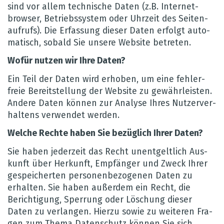
sind vor allem tech­ni­sche Daten (z.B. Inter­net­
brow­ser, Betriebs­sys­tem oder Uhr­zeit des Sei­ten­
auf­rufs). Die Erfas­sung die­ser Daten erfolgt auto­
ma­tisch, sobald Sie unsere Web­site betre­ten.
Wofür nut­zen wir Ihre Daten?
Ein Teil der Daten wird erho­ben, um eine feh­ler­
freie Bereit­stel­lung der Web­site zu gewähr­leis­ten.
Andere Daten kön­nen zur Ana­lyse Ihres Nut­zer­ver­
hal­tens ver­wen­det wer­den.
Wel­che Rechte haben Sie bezüg­lich Ihrer Daten?
Sie haben jeder­zeit das Recht unent­gelt­lich Aus­
kunft über Her­kunft, Emp­fän­ger und Zweck Ihrer
gespei­cher­ten per­so­nen­be­zo­ge­nen Daten zu
erhal­ten. Sie haben außer­dem ein Recht, die
Berich­ti­gung, Sper­rung oder Löschung die­ser
Daten zu ver­lan­gen. Hierzu sowie zu wei­te­ren Fra­
gen zum Thema Daten­schutz kön­nen Sie sich