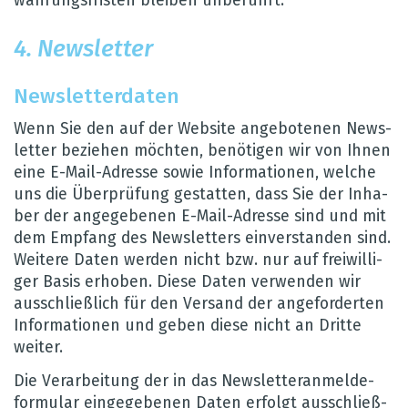
wah­rungs­fris­ten blei­ben unbe­rührt.
4. News­let­ter
News­let­ter­da­ten
Wenn Sie den auf der Web­site ange­bo­te­nen News­
let­ter bezie­hen möch­ten, benö­ti­gen wir von Ihnen
eine E-Mail-Adresse sowie Infor­ma­tio­nen, wel­che
uns die Über­prü­fung gestat­ten, dass Sie der Inha­
ber der ange­ge­be­nen E-Mail-Adresse sind und mit
dem Emp­fang des News­let­ters ein­ver­stan­den sind.
Wei­tere Daten wer­den nicht bzw. nur auf frei­wil­li­
ger Basis erho­ben. Diese Daten ver­wen­den wir
aus­schlie­ß­lich für den Ver­sand der ange­for­der­ten
Infor­ma­tio­nen und geben diese nicht an Dritte
wei­ter.
Die Ver­ar­bei­tung der in das News­let­ter­an­mel­de­
for­mu­lar ein­ge­ge­be­nen Daten erfolgt aus­schlie­ß­