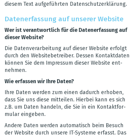
die­sem Text auf­ge­führ­ten Daten­schut­z­er­klä­rung.
Daten­er­fas­sung auf unse­rer Web­site
Wer ist ver­ant­wort­lich für die Daten­er­fas­sung auf
die­ser Web­site?
Die Daten­ver­ar­bei­tung auf die­ser Web­site erfolgt
durch den Web­site­be­trei­ber. Des­sen Kon­takt­da­ten
kön­nen Sie dem Impres­sum die­ser Web­site ent­
neh­men.
Wie erfas­sen wir Ihre Daten?
Ihre Daten wer­den zum einen dadurch erho­ben,
dass Sie uns diese mit­tei­len. Hier­bei kann es sich
z.B. um Daten han­deln, die Sie in ein Kon­takt­for­
mu­lar ein­ge­ben.
Andere Daten wer­den auto­ma­tisch beim Besuch
der Web­site durch unsere IT-Sys­teme erfasst. Das