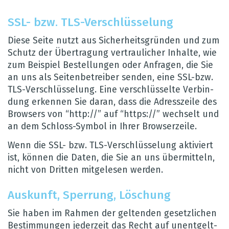
SSL- bzw. TLS-Ver­schlüs­se­lung
Diese Seite nutzt aus Sicher­heits­grün­den und zum
Schutz der Über­tra­gung ver­trau­li­cher Inhalte, wie
zum Bei­spiel Bestel­lun­gen oder Anfra­gen, die Sie
an uns als Sei­ten­be­trei­ber sen­den, eine SSL-bzw.
TLS-Ver­schlüs­se­lung. Eine ver­schlüs­selte Ver­bin­
dung erken­nen Sie daran, dass die Adress­zeile des
Brow­sers von “http://” auf “https://” wech­selt und
an dem Schloss-Sym­bol in Ihrer Brow­ser­zeile.
Wenn die SSL- bzw. TLS-Ver­schlüs­se­lung akti­viert
ist, kön­nen die Daten, die Sie an uns über­mit­teln,
nicht von Drit­ten mit­ge­le­sen wer­den.
Aus­kunft, Sper­rung, Löschung
Sie haben im Rah­men der gel­ten­den gesetz­li­chen
Bestim­mun­gen jeder­zeit das Recht auf unent­gelt­