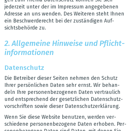
jeder­zeit unter der im Impres­sum ange­ge­be­nen
Adresse an uns wen­den. Des Wei­te­ren steht Ihnen
ein Beschwer­de­recht bei der zustän­di­gen Auf­
sichts­be­hörde zu.
2. All­ge­meine Hin­weise und Pflicht­
in­for­ma­tio­nen
Daten­schutz
Die Betrei­ber die­ser Sei­ten neh­men den Schutz
Ihrer per­sön­li­chen Daten sehr ernst. Wir behan­
deln Ihre per­so­nen­be­zo­ge­nen Daten ver­trau­lich
und ent­spre­chend der gesetz­li­chen Daten­schutz­
vor­schrif­ten sowie die­ser Daten­schut­z­er­klä­rung.
Wenn Sie diese Web­site benut­zen, wer­den ver­
schie­dene per­so­nen­be­zo­gene Daten erho­ben. Per­