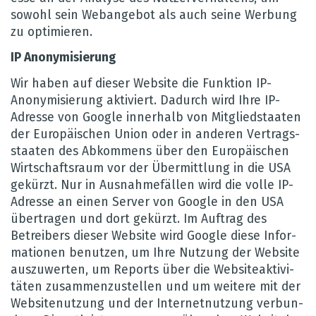
sowohl sein Web­an­ge­bot als auch seine Wer­bung
zu opti­mie­ren.
IP Anony­mi­sie­rung
Wir haben auf die­ser Web­site die Funk­tion IP-
Anony­mi­sie­rung akti­viert. Dadurch wird Ihre IP-
Adresse von Google inner­halb von Mit­glied­staa­ten
der Euro­päi­schen Union oder in ande­ren Ver­trags­
staa­ten des Abkom­mens über den Euro­päi­schen
Wirt­schafts­raum vor der Über­mitt­lung in die USA
gekürzt. Nur in Aus­nah­me­fäl­len wird die volle IP-
Adresse an einen Ser­ver von Google in den USA
über­tra­gen und dort gekürzt. Im Auf­trag des
Betrei­bers die­ser Web­site wird Google diese Infor­
ma­tio­nen benut­zen, um Ihre Nut­zung der Web­site
aus­zu­wer­ten, um Reports über die Web­site­ak­ti­vi­
tä­ten zusam­men­zu­stel­len und um wei­tere mit der
Web­site­nut­zung und der Inter­net­nut­zung ver­bun­