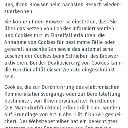
uns, Ihren Brow­ser beim nächs­ten Besuch wie­der­
zu­er­ken­nen.
Sie kön­nen Ihren Brow­ser so ein­stel­len, dass Sie
über das Set­zen von Coo­kies infor­miert wer­den
und Coo­kies nur im Ein­zel­fall erlau­ben, die
Annahme von Coo­kies für bestimmte Fälle oder
gene­rell aus­schlie­ßen sowie das auto­ma­ti­sche
Löschen der Coo­kies beim Schlie­ßen des Brow­ser
akti­vie­ren. Bei der Deak­ti­vie­rung von Coo­kies kann
die Funk­tio­na­li­tät die­ser Web­site ein­ge­schränkt
sein.
Coo­kies, die zur Durch­füh­rung des elek­tro­ni­schen
Kom­mu­ni­ka­ti­ons­vor­gangs oder zur Bereit­stel­lung
bestimm­ter, von Ihnen erwünsch­ter Funk­tio­nen
(z.B. Waren­korb­funk­tion) erfor­der­lich sind, wer­den
auf Grund­lage von Art. 6 Abs. 1 lit. f DSGVO gespei­
chert. Der Web­site­be­trei­ber hat ein berech­tig­tes