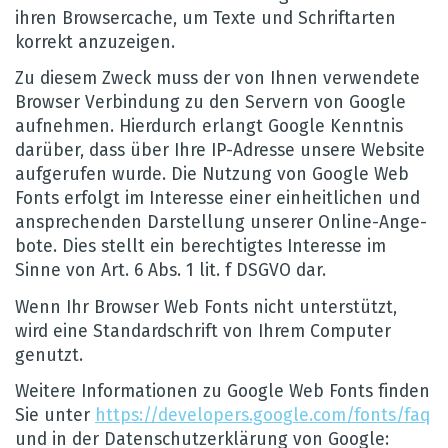
ihren Brow­ser­cache, um Texte und Schrift­ar­ten
kor­rekt anzu­zei­gen.
Zu die­sem Zweck muss der von Ihnen ver­wen­dete
Brow­ser Ver­bin­dung zu den Ser­vern von Google
auf­neh­men. Hier­durch erlangt Google Kennt­nis
dar­über, dass über Ihre IP-Adresse unsere Web­site
auf­ge­ru­fen wurde. Die Nut­zung von Google Web
Fonts erfolgt im Inter­esse einer ein­heit­li­chen und
anspre­chen­den Dar­stel­lung unse­rer Online-Ange­
bote. Dies stellt ein berech­tig­tes Inter­esse im
Sinne von Art. 6 Abs. 1 lit. f DSGVO dar.
Wenn Ihr Brow­ser Web Fonts nicht unter­stützt,
wird eine Stan­dard­schrift von Ihrem Com­pu­ter
genutzt.
Wei­tere Infor­ma­tio­nen zu Google Web Fonts fin­den
Sie unter
https://​developers.​google.​com/​fonts/​faq
und in der Daten­schut­z­er­klä­rung von Google: