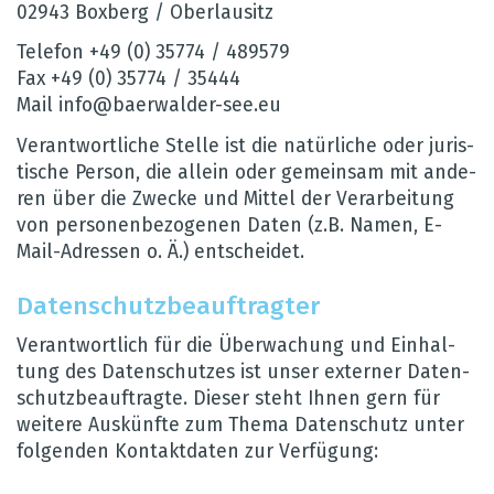
02943 Box­berg / Ober­lau­sitz
Tele­fon +49 (0) 35774 / 489579
Fax +49 (0) 35774 / 35444
Mail info@​baerwalder-​see.​eu
Ver­ant­wort­li­che Stelle ist die natür­li­che oder juris­
ti­sche Per­son, die allein oder gemein­sam mit ande­
ren über die Zwe­cke und Mit­tel der Ver­ar­bei­tung
von per­so­nen­be­zo­ge­nen Daten (z.B. Namen, E-
Mail-Adres­sen o. Ä.) ent­schei­det.
Daten­schutz­be­auf­trag­ter
Ver­ant­wort­lich für die Über­wa­chung und Ein­hal­
tung des Daten­schut­zes ist unser exter­ner Daten­
schutz­be­auf­tragte. Die­ser steht Ihnen gern für
wei­tere Aus­künfte zum Thema Daten­schutz unter
fol­gen­den Kon­takt­da­ten zur Ver­fü­gung: