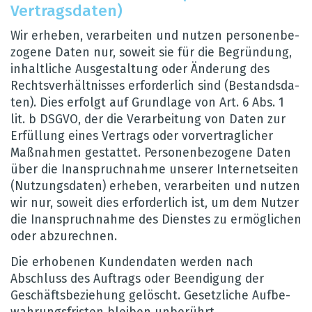
Ver­trags­da­ten)
Wir erhe­ben, ver­ar­bei­ten und nut­zen per­so­nen­be­
zo­gene Daten nur, soweit sie für die Begrün­dung,
inhalt­li­che Aus­ge­stal­tung oder Ände­rung des
Rechts­ver­hält­nis­ses erfor­der­lich sind (Bestands­da­
ten). Dies erfolgt auf Grund­lage von Art. 6 Abs. 1
lit. b DSGVO, der die Ver­ar­bei­tung von Daten zur
Erfül­lung eines Ver­trags oder vor­ver­trag­li­cher
Maß­nah­men gestat­tet. Per­so­nen­be­zo­gene Daten
über die Inan­spruch­nahme unse­rer Inter­net­sei­ten
(Nut­zungs­da­ten) erhe­ben, ver­ar­bei­ten und nut­zen
wir nur, soweit dies erfor­der­lich ist, um dem Nut­zer
die Inan­spruch­nahme des Diens­tes zu ermög­li­chen
oder abzu­rech­nen.
Die erho­be­nen Kun­den­da­ten wer­den nach
Abschluss des Auf­trags oder Been­di­gung der
Geschäfts­be­zie­hung gelöscht. Gesetz­li­che Auf­be­