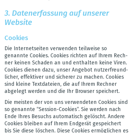
3. Daten­er­fas­sung auf unse­rer
Web­site
Coo­kies
Die Inter­net­sei­ten ver­wen­den teil­weise so
genannte Coo­kies. Coo­kies rich­ten auf Ihrem Rech­
ner kei­nen Scha­den an und ent­hal­ten keine Viren.
Coo­kies die­nen dazu, unser Ange­bot nut­zer­freund­
li­cher, effek­ti­ver und siche­rer zu machen. Coo­kies
sind kleine Text­da­teien, die auf Ihrem Rech­ner
abge­legt wer­den und die Ihr Brow­ser spei­chert.
Die meis­ten der von uns ver­wen­de­ten Coo­kies sind
so genannte “Ses­sion-Coo­kies”. Sie wer­den nach
Ende Ihres Besuchs auto­ma­tisch gelöscht. Andere
Coo­kies blei­ben auf Ihrem End­ge­rät gespei­chert
bis Sie diese löschen. Diese Coo­kies ermög­li­chen es