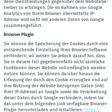
dene Dienst­leis­tun­gen gegen­über dem Web­site­be­
trei­ber zu erbrin­gen. Die im Rah­men von Google
Ana­ly­tics von Ihrem Brow­ser über­mit­telte IP-
Adresse wird nicht mit ande­ren Daten von Google
zusam­men­ge­führt.
Brow­ser Plu­gin
Sie kön­nen die Spei­che­rung der Coo­kies durch eine
ent­spre­chende Ein­stel­lung Ihrer Brow­ser-Soft­ware
ver­hin­dern; wir wei­sen Sie jedoch dar­auf hin, dass
Sie in die­sem Fall gege­be­nen­falls nicht sämt­li­che
Funk­tio­nen die­ser Web­site voll­um­fäng­lich wer­den
nut­zen kön­nen. Sie kön­nen dar­über hin­aus die
Erfas­sung der durch den Coo­kie erzeug­ten und auf
Ihre Nut­zung der Web­site bezo­ge­nen Daten (inkl.
Ihrer IP-Adresse) an Google sowie die Ver­ar­bei­tung
die­ser Daten durch Google ver­hin­dern, indem Sie
das unter dem fol­gen­den Link ver­füg­bare Brow­ser-
Plu­gin her­un­ter­la­den und instal­lie­ren:
https://​