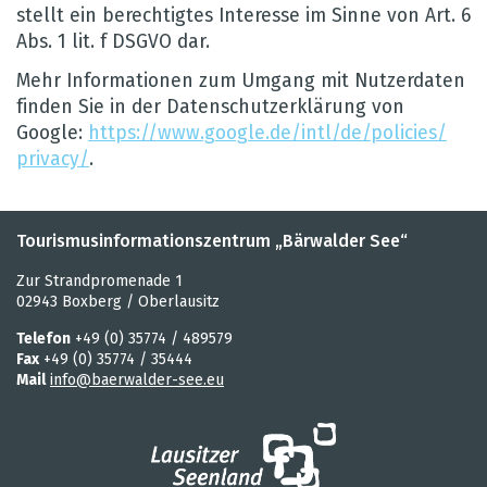
stellt ein berech­tig­tes Inter­esse im Sinne von Art. 6
Abs. 1 lit. f DSGVO dar.
Mehr Infor­ma­tio­nen zum Umgang mit Nut­zer­da­ten
fin­den Sie in der Daten­schut­z­er­klä­rung von
Google:
https://​www.​google.​de/​intl/​de/​policies/​
privacy/
.
Tourismusinformationszentrum „Bärwalder See“
Zur Strandpromenade 1
02943 Boxberg / Oberlausitz
Telefon
+49 (0) 35774 / 489579
Fax
+49 (0) 35774 / 35444
Mail
info@baerwalder-see.eu