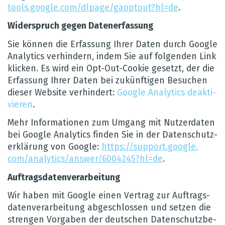
tools.​google.​com/​dlpage/​gaoptout?​hl=de
.
Wider­spruch gegen Daten­er­fas­sung
Sie kön­nen die Erfas­sung Ihrer Daten durch Google
Ana­ly­tics ver­hin­dern, indem Sie auf fol­gen­den Link
kli­cken. Es wird ein Opt-Out-Coo­kie gesetzt, der die
Erfas­sung Ihrer Daten bei zukünf­ti­gen Besu­chen
die­ser Web­site ver­hin­dert:
Google Ana­ly­tics deak­ti­
vie­ren
.
Mehr Infor­ma­tio­nen zum Umgang mit Nut­zer­da­ten
bei Google Ana­ly­tics fin­den Sie in der Daten­schut­z­
er­klä­rung von Google:
https://​support.​google.​
com/​analytics/​answer/​6004245?​hl=de
.
Auf­trags­da­ten­ver­ar­bei­tung
Wir haben mit Google einen Ver­trag zur Auf­trags­
da­ten­ver­ar­bei­tung abge­schlos­sen und set­zen die
stren­gen Vor­ga­ben der deut­schen Daten­schutz­be­