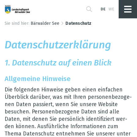
DE
WE
Sie sind hier:
Bärwalder See
Datenschutz
Daten­schut­z­er­klä­rung
1. Daten­schutz auf einen Blick
All­ge­meine Hin­weise
Die fol­gen­den Hin­weise geben einen ein­fa­chen
Über­blick dar­über, was mit Ihren per­so­nen­be­zo­ge­
nen Daten pas­siert, wenn Sie unsere Web­site
besu­chen. Per­so­nen­be­zo­gene Daten sind alle
Daten, mit denen Sie per­sön­lich iden­ti­fi­ziert wer­
den kön­nen. Aus­führ­li­che Infor­ma­tio­nen zum
Thema Daten­schutz ent­neh­men Sie unse­rer unter