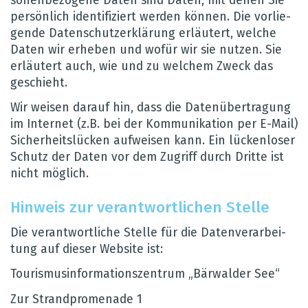
so­nen­be­zo­gene Daten sind Daten, mit denen Sie
per­sön­lich iden­ti­fi­ziert wer­den kön­nen. Die vor­lie­
gende Daten­schut­z­er­klä­rung erläu­tert, wel­che
Daten wir erhe­ben und wofür wir sie nut­zen. Sie
erläu­tert auch, wie und zu wel­chem Zweck das
geschieht.
Wir wei­sen dar­auf hin, dass die Daten­über­tra­gung
im Inter­net (z.B. bei der Kom­mu­ni­ka­tion per E-Mail)
Sicher­heits­lü­cken auf­wei­sen kann. Ein lücken­lo­ser
Schutz der Daten vor dem Zugriff durch Dritte ist
nicht mög­lich.
Hin­weis zur ver­ant­wort­li­chen Stelle
Die ver­ant­wort­li­che Stelle für die Daten­ver­ar­bei­
tung auf die­ser Web­site ist:
Tou­ris­mus­in­for­ma­ti­ons­zen­trum „Bär­wal­der See“
Zur Strand­pro­me­nade 1