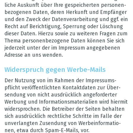
li­che Aus­kunft über Ihre gespei­cher­ten per­so­nen­
be­zo­ge­nen Daten, deren Her­kunft und Emp­fän­ger
und den Zweck der Daten­ver­ar­bei­tung und ggf. ein
Recht auf Berich­ti­gung, Sper­rung oder Löschung
die­ser Daten. Hierzu sowie zu wei­te­ren Fra­gen zum
Thema per­so­nen­be­zo­gene Daten kön­nen Sie sich
jeder­zeit unter der im Impres­sum ange­ge­be­nen
Adresse an uns wen­den.
Wider­spruch gegen Werbe-Mails
Der Nut­zung von im Rah­men der Impres­sums­
pflicht ver­öf­fent­lich­ten Kon­takt­da­ten zur Über­
sen­dung von nicht aus­drück­lich ange­for­der­ter
Wer­bung und Infor­ma­ti­ons­ma­te­ria­lien wird hier­mit
wider­spro­chen. Die Betrei­ber der Sei­ten behal­ten
sich aus­drück­lich recht­li­che Schritte im Falle der
unver­lang­ten Zusen­dung von Wer­be­in­for­ma­tio­
nen, etwa durch Spam-E-Mails, vor.