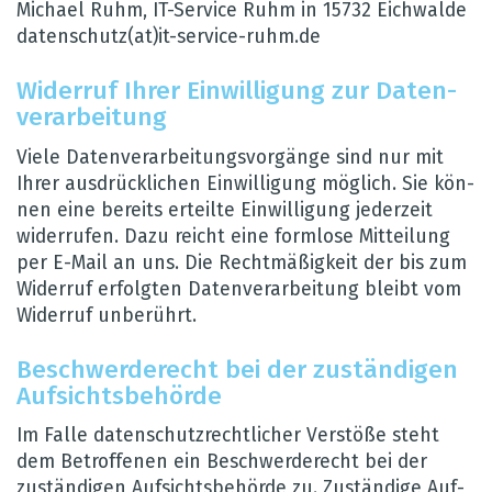
Michael Ruhm, IT-Ser­vice Ruhm in 15732 Eich­walde
daten­schutz(at)it-ser­vice-ruhm.de
Wider­ruf Ihrer Ein­wil­li­gung zur Daten­
ver­ar­bei­tung
Viele Daten­ver­ar­bei­tungs­vor­gänge sind nur mit
Ihrer aus­drück­li­chen Ein­wil­li­gung mög­lich. Sie kön­
nen eine bereits erteilte Ein­wil­li­gung jeder­zeit
wider­ru­fen. Dazu reicht eine form­lose Mit­tei­lung
per E-Mail an uns. Die Recht­mä­ßig­keit der bis zum
Wider­ruf erfolg­ten Daten­ver­ar­bei­tung bleibt vom
Wider­ruf unbe­rührt.
Beschwer­de­recht bei der zustän­di­gen
Auf­sichts­be­hörde
Im Falle daten­schutz­recht­li­cher Ver­stöße steht
dem Betrof­fe­nen ein Beschwer­de­recht bei der
zustän­di­gen Auf­sichts­be­hörde zu. Zustän­dige Auf­