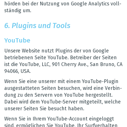
hör­den bei der Nut­zung von Google Ana­ly­tics voll­
stän­dig um.
6. Plugins und Tools
You­Tube
Unsere Web­site nutzt Plugins der von Google
betrie­be­nen Seite You­Tube. Betrei­ber der Sei­ten
ist die You­Tube, LLC, 901 Cherry Ave., San Bruno, CA
94066, USA.
Wenn Sie eine unse­rer mit einem You­Tube-Plu­gin
aus­ge­stat­te­ten Sei­ten besu­chen, wird eine Ver­bin­
dung zu den Ser­vern von You­Tube her­ge­stellt.
Dabei wird dem You­Tube-Ser­ver mit­ge­teilt, wel­che
unse­rer Sei­ten Sie besucht haben.
Wenn Sie in Ihrem You­Tube-Account ein­ge­loggt
sind, ermög­li­chen Sie You­Tube, Ihr Surf­ver­hal­ten