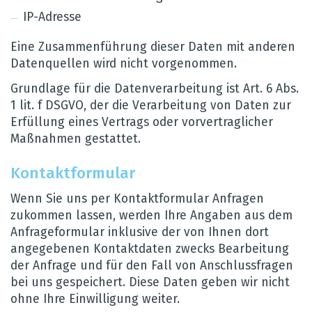
IP-Adresse
Eine Zusam­men­füh­rung die­ser Daten mit ande­ren
Daten­quel­len wird nicht vor­ge­nom­men.
Grund­lage für die Daten­ver­ar­bei­tung ist Art. 6 Abs.
1 lit. f DSGVO, der die Ver­ar­bei­tung von Daten zur
Erfül­lung eines Ver­trags oder vor­ver­trag­li­cher
Maß­nah­men gestat­tet.
Kon­takt­for­mu­lar
Wenn Sie uns per Kon­takt­for­mu­lar Anfra­gen
zukom­men las­sen, wer­den Ihre Anga­ben aus dem
Anfra­ge­for­mu­lar inklu­sive der von Ihnen dort
ange­ge­be­nen Kon­takt­da­ten zwecks Bear­bei­tung
der Anfrage und für den Fall von Anschluss­fra­gen
bei uns gespei­chert. Diese Daten geben wir nicht
ohne Ihre Ein­wil­li­gung wei­ter.