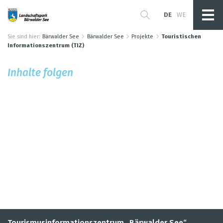
DE
WE
Sie sind hier:
Bärwalder See
Bärwalder See
Projekte
Touristischen
Informationszentrum (TIZ)
Inhalte fol­gen
Tourismusinformationszentrum „Bärwalder See“