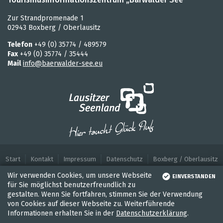
Zur Strandpromenade 1
02943 Boxberg / Oberlausitz
Telefon
+49 (0) 35774 / 489579
Fax
+49 (0) 35774 / 35444
Mail
info@baerwalder-see.eu
Start
Kontakt
Impressum
Datenschutz
Boxberg / Oberlausitz
Wir verwenden Cookies, um unsere Webseite
EINVERSTANDEN
für Sie möglichst benutzerfreundlich zu
gestalten. Wenn Sie fortfahren, stimmen Sie der Verwendung
von Cookies auf dieser Webseite zu. Weiterführende
Informationen erhalten Sie in der
Datenschutzerklärung
.
WASSER
RADFAHREN
WANDEL
UNTERKÜNFTE