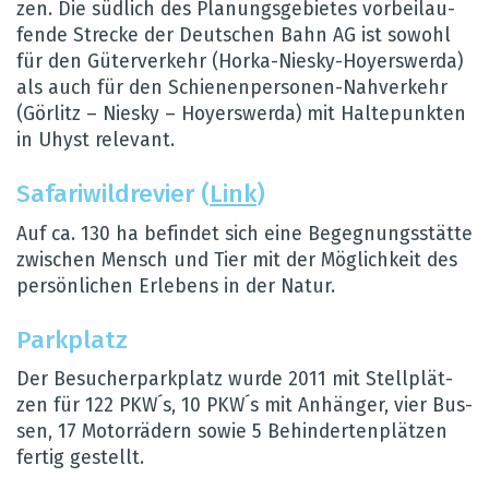
zen. Die süd­lich des Pla­nungs­ge­bie­tes vor­bei­lau­
fende Stre­cke der Deut­schen Bahn AG ist sowohl
für den Güter­ver­kehr (Horka-Niesky-Hoyers­werda)
als auch für den Schie­nen­per­so­nen-Nah­ver­kehr
(Gör­litz – Niesky – Hoyers­werda) mit Hal­te­punk­ten
in Uhyst rele­vant.
Safa­ri­wild­re­vier (
Link
)
Auf ca. 130 ha befin­det sich eine Begeg­nungs­stätte
zwi­schen Mensch und Tier mit der Mög­lich­keit des
per­sön­li­chen Erle­bens in der Natur.
Park­platz
Der Besu­cher­park­platz wurde 2011 mit Stell­plät­
zen für 122 PKW´s, 10 PKW´s mit Anhän­ger, vier Bus­
sen, 17 Motor­rä­dern sowie 5 Behin­der­ten­plät­zen
fer­tig gestellt.