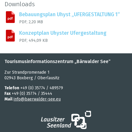
Down­loads
Bebau­ungs­plan Uhyst „UFER­GE­STAL­TUNG 1“
PDF; 2,20 MB
Kon­zept­plan Uhys­ter Ufer­ge­stal­tung
PDF; 494,09 KB
Tourismusinformationszentrum „Bärwalder See“
Zur Strandpromenade 1
02943 Boxberg / Oberlausitz
Telefon
+49 (0) 35774 / 489579
Fax
+49 (0) 35774 / 35444
Mail
info@baerwalder-see.eu