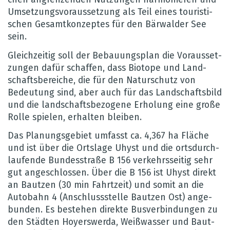
Umset­zungs­vor­aus­set­zung als Teil eines tou­ris­ti­
schen Gesamt­kon­zep­tes für den Bär­wal­der See
sein.
Gleich­zei­tig soll der Bebau­ungs­plan die Vor­aus­set­
zun­gen dafür schaf­fen, dass Bio­tope und Land­
schafts­be­rei­che, die für den Natur­schutz von
Bedeu­tung sind, aber auch für das Land­schafts­bild
und die land­schafts­be­zo­gene Erho­lung eine große
Rolle spie­len, erhal­ten blei­ben.
Das Pla­nungs­ge­biet umfasst ca. 4,367 ha Flä­che
und ist über die Orts­lage Uhyst und die orts­durch­
lau­fende Bun­des­straße B 156 ver­kehrs­sei­tig sehr
gut ange­schlos­sen. Über die B 156 ist Uhyst direkt
an Baut­zen (30 min Fahrt­zeit) und somit an die
Auto­bahn 4 (Anschluss­stelle Baut­zen Ost) ange­
bun­den. Es bestehen direkte Bus­ver­bin­dun­gen zu
den Städ­ten Hoyers­werda, Weiß­was­ser und Baut­