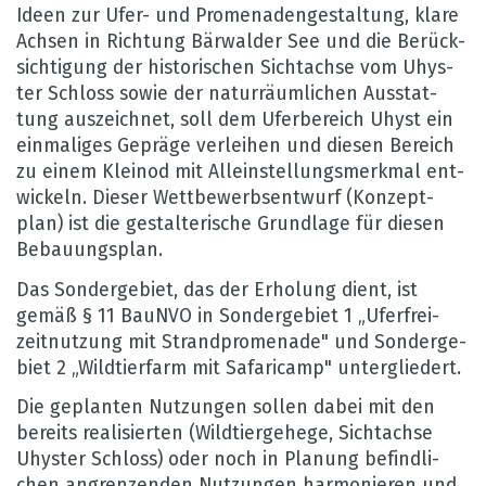
Ideen zur Ufer- und Pro­me­na­den­ge­stal­tung, klare
Ach­sen in Rich­tung Bär­wal­der See und die Berück­
sich­ti­gung der his­to­ri­schen Sicht­achse vom Uhys­
ter Schloss sowie der natur­räum­li­chen Aus­stat­
tung aus­zeich­net, soll dem Ufer­be­reich Uhyst ein
ein­ma­li­ges Gepräge ver­lei­hen und die­sen Bereich
zu einem Kleinod mit Allein­stel­lungs­merk­mal ent­
wi­ckeln. Die­ser Wett­be­werbs­ent­wurf (Kon­zept­
plan) ist die gestal­te­ri­sche Grund­lage für die­sen
Bebau­ungs­plan.
Das Son­der­ge­biet, das der Erho­lung dient, ist
gemäß § 11 BauNVO in Son­der­ge­biet 1 „Ufer­frei­
zeit­nut­zung mit Strand­pro­me­nade" und Son­der­ge­
biet 2 „Wild­tier­farm mit Safa­ri­camp" unter­glie­dert.
Die geplan­ten Nut­zun­gen sol­len dabei mit den
bereits rea­li­sier­ten (Wild­tier­ge­hege, Sicht­achse
Uhys­ter Schloss) oder noch in Pla­nung befind­li­
chen angren­zen­den Nut­zun­gen har­mo­nie­ren und