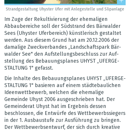
Strand­ge­stal­tung Uhys­ter Ufer mit Anle­ge­stelle und Slipan­lage
Im Zuge der Rekul­ti­vie­rung der ehe­ma­li­gen
Abbau­be­rei­che soll der Süd­strand des Bär­wal­der
Sees (Uhys­ter Ufer­be­reich) künst­le­risch gestal­tet
wer­den. Aus die­sem Grund hat am 20.12.2006 der
dama­lige Zweck­ver­ban­des „Land­schafts­park Bär­
wal­der See" den Auf­stel­lungs­be­schluss zur Auf­
stel­lung des Bebau­ungs­pla­nes UHYST „UFER­GE­
STAL­TUNG 1" gefasst.
Die Inhalte des Bebau­ungs­pla­nes UHYST „UFER­GE­
STAL­TUNG 1" basie­ren auf einem städ­te­bau­li­chen
Ide­en­wett­be­werb, wel­chen die ehe­ma­lige
Gemeinde Uhyst 2006 aus­ge­schrie­ben hat. Der
Gemein­de­rat Uhyst hat im Ergeb­nis des­sen
beschlos­sen, die Ent­würfe des Wett­be­werbs­sie­gers
in der 1. Aus­bau­stufe zur Aus­füh­rung zu brin­gen.
Der Wett­be­werbs­ent­wurf, der sich durch krea­tive