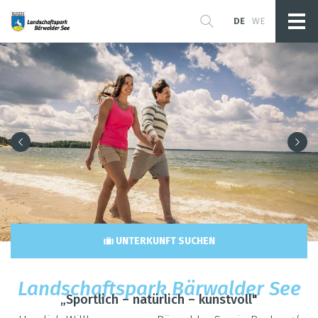
DE
WE
UNTERKUNFT SUCHEN
Land­schafts­park Bär­wal­der See
„Sport­lich – natür­lich – kunst­voll"