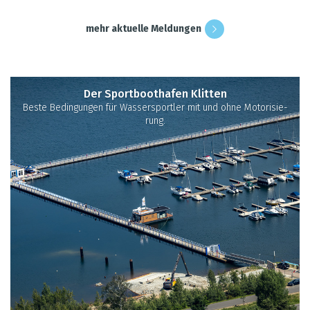
mehr aktu­elle Mel­dun­gen
Der Sport­boot­ha­fen Klit­ten
Beste Bedin­gun­gen für Was­ser­sport­ler mit und ohne Moto­ri­sie­
rung.