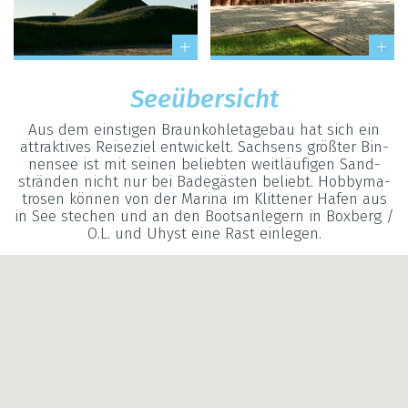
See­über­sicht
Aus dem eins­ti­gen Braun­koh­le­ta­ge­bau hat sich ein
attrak­ti­ves Rei­se­ziel ent­wi­ckelt. Sach­sens grö­ß­ter Bin­
nen­see ist mit sei­nen belieb­ten weit­läu­fi­gen Sand­
strän­den nicht nur bei Bade­gäs­ten beliebt. Hob­by­ma­
tro­sen kön­nen von der Marina im Klit­te­ner Hafen aus
in See ste­chen und an den Boots­an­le­gern in Box­berg /
O.L. und Uhyst eine Rast ein­le­gen.