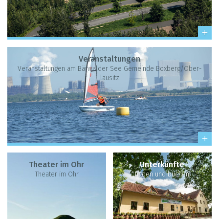
Ver­an­stal­tun­gen
Ver­an­stal­tun­gen am Bär­wal­der See Gemeinde Box­berg/Ober­
lau­sitz
Thea­ter im Ohr
Unter­künfte
Thea­ter im Ohr
fin­den und buchen