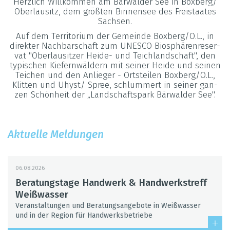
Herz­lich Will­kom­men am Bär­wal­der See in Box­berg/
Ober­lau­sitz, dem grö­ß­ten Bin­nen­see des Frei­staa­tes
Sach­sen.
Auf dem Ter­ri­to­rium der Gemeinde Box­berg/O.L., in
direk­ter Nach­bar­schaft zum UNESCO Bio­sphä­ren­re­ser­
vat "Ober­lau­sit­zer Heide- und Teich­land­schaft", den
typi­schen Kie­fern­wäl­dern mit sei­ner Heide und sei­nen
Tei­chen und den Anlie­ger - Orts­tei­len Box­berg/O.L.,
Klit­ten und Uhyst/ Spree, schlum­mert in sei­ner gan­
zen Schön­heit der „Land­schafts­park Bär­wal­der See".
Aktu­elle Mel­dun­gen
06.08.2026
Bera­tungs­tage Hand­werk & Hand­werks­treff
Weiß­was­ser
Ver­an­stal­tun­gen und Bera­tungs­an­ge­bote in Weiß­was­ser
und in der Region für Hand­werks­be­triebe