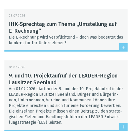
28.07.2026
IHK-Sprech­tag zum Thema „Umstel­lung auf
E-Rech­nung“
Die E-Rech­nung wird ver­pflich­tend – doch was bedeu­tet das
kon­kret für Ihr Unter­neh­men?
01.07.2026
9. und 10. Pro­jekt­auf­ruf der LEA­DER-Region
Lau­sit­zer Seen­land
Am 01.07.2026 star­ten der 9. und der 10. Pro­jekt­auf­ruf in der
LEA­DER-Region Lau­sit­zer Seen­land: Bür­ger und Bür­ge­rin­
nen, Unter­neh­men, Ver­eine und Kom­mu­nen kön­nen ihre
Pro­jekte ein­rei­chen und sich für eine För­de­rung bewer­ben.
Die ein­zel­nen Pro­jekte müs­sen einen Bei­trag zu den stra­te­
gi­schen Zie­len und Hand­lungs­fel­dern der LEA­DER Ent­wick­
lungs­stra­te­gie (LES) leis­ten.