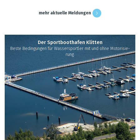
mehr aktu­elle Mel­dun­gen
Der Sport­boot­ha­fen Klit­ten
Beste Bedin­gun­gen für Was­ser­sport­ler mit und ohne Moto­ri­sie­
rung.