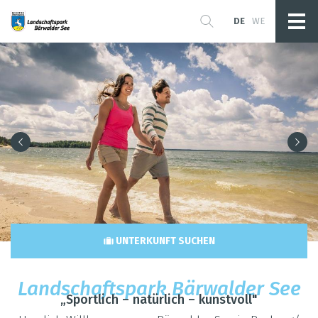
DE
WE
UNTERKUNFT SUCHEN
Land­schafts­park Bär­wal­der See
„Sport­lich – natür­lich – kunst­voll"