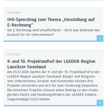
28.07.2026
IHK-Sprech­tag zum Thema „Umstel­lung auf
E-Rech­nung“
Die E-Rech­nung wird ver­pflich­tend – doch was bedeu­tet das
kon­kret für Ihr Unter­neh­men?
01.07.2026
9. und 10. Pro­jekt­auf­ruf der LEA­DER-Region
Lau­sit­zer Seen­land
Am 01.07.2026 star­ten der 9. und der 10. Pro­jekt­auf­ruf in der
LEA­DER-Region Lau­sit­zer Seen­land: Bür­ger und Bür­ge­rin­
nen, Unter­neh­men, Ver­eine und Kom­mu­nen kön­nen ihre
Pro­jekte ein­rei­chen und sich für eine För­de­rung bewer­ben.
Die ein­zel­nen Pro­jekte müs­sen einen Bei­trag zu den stra­te­
gi­schen Zie­len und Hand­lungs­fel­dern der LEA­DER Ent­wick­
lungs­stra­te­gie (LES) leis­ten.