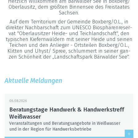
Herz­lich Will­kom­men am Bär­wal­der See in Box­berg/
Ober­lau­sitz, dem grö­ß­ten Bin­nen­see des Frei­staa­tes
Sach­sen.
Auf dem Ter­ri­to­rium der Gemeinde Box­berg/O.L., in
direk­ter Nach­bar­schaft zum UNESCO Bio­sphä­ren­re­ser­
vat "Ober­lau­sit­zer Heide- und Teich­land­schaft", den
typi­schen Kie­fern­wäl­dern mit sei­ner Heide und sei­nen
Tei­chen und den Anlie­ger - Orts­tei­len Box­berg/O.L.,
Klit­ten und Uhyst/ Spree, schlum­mert in sei­ner gan­
zen Schön­heit der „Land­schafts­park Bär­wal­der See".
Aktu­elle Mel­dun­gen
06.08.2026
Bera­tungs­tage Hand­werk & Hand­werks­treff
Weiß­was­ser
Ver­an­stal­tun­gen und Bera­tungs­an­ge­bote in Weiß­was­ser
und in der Region für Hand­werks­be­triebe