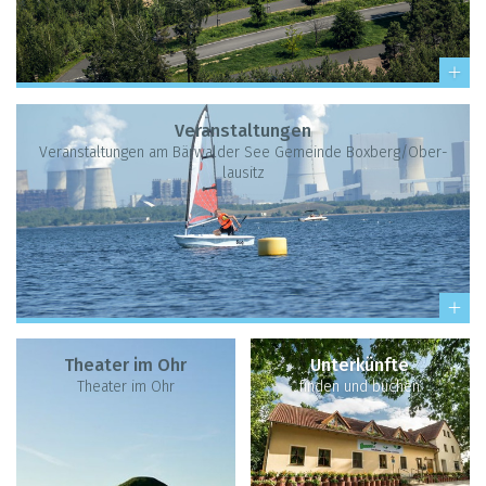
Ver­an­stal­tun­gen
Ver­an­stal­tun­gen am Bär­wal­der See Gemeinde Box­berg/Ober­
lau­sitz
Thea­ter im Ohr
Unter­künfte
Thea­ter im Ohr
fin­den und buchen