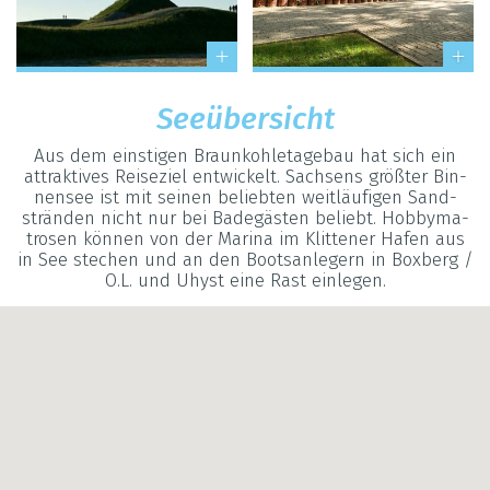
See­über­sicht
Aus dem eins­ti­gen Braun­koh­le­ta­ge­bau hat sich ein
attrak­ti­ves Rei­se­ziel ent­wi­ckelt. Sach­sens grö­ß­ter Bin­
nen­see ist mit sei­nen belieb­ten weit­läu­fi­gen Sand­
strän­den nicht nur bei Bade­gäs­ten beliebt. Hob­by­ma­
tro­sen kön­nen von der Marina im Klit­te­ner Hafen aus
in See ste­chen und an den Boots­an­le­gern in Box­berg /
O.L. und Uhyst eine Rast ein­le­gen.